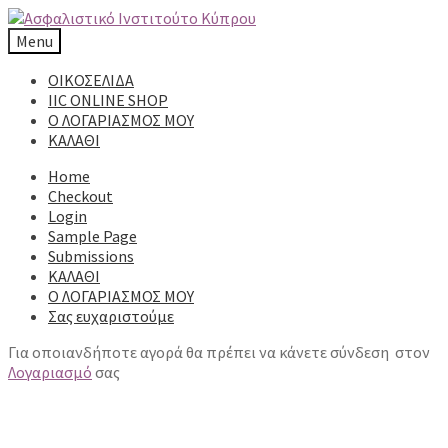
Skip
Skip
to
to
Menu
navigation
content
ΟΙΚΟΣΕΛΙΔΑ
IIC ONLINE SHOP
Ο ΛΟΓΑΡΙΑΣΜΟΣ ΜΟΥ
ΚΑΛΑΘΙ
Home
Checkout
Login
Sample Page
Submissions
ΚΑΛΑΘΙ
Ο ΛΟΓΑΡΙΑΣΜΟΣ ΜΟΥ
Σας ευχαριστούμε
Για οποιανδήποτε αγορά θα πρέπει να κάνετε σύνδεση στον
Λογαριασμό
σας