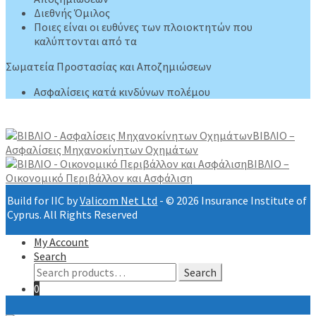
Διεθνής Όμιλος
Ποιες είναι οι ευθύνες των πλοιοκτητών που
καλύπτονται από τα
Σωματεία Προστασίας και Αποζημιώσεων
Ασφαλίσεις κατά κινδύνων πολέμου
ΒΙΒΛΙΟ –
Ασφαλίσεις Μηχανοκίνητων Οχημάτων
ΒΙΒΛΙΟ –
Οικονομικό Περιβάλλον και Ασφάλιση
Build for IIC by
Valicom Net Ltd
- © 2026 Insurance Institute of
Cyprus. All Rights Reserved
My Account
Search
Search
Search
for:
0